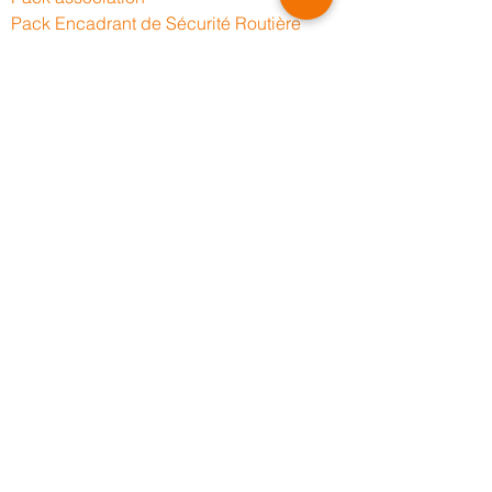
Pack
Encadrant de Sécurité Routière
Pack Guide moto
Con
duite sur route ouverte
Intervenant en Secours Routier
Duo en séc
urité
Reprise de la moto
Prévention du ri
sque routier
Constat am
iable
Déplacement en groupe
Notre partenaire
Le CFM est partenaire de la Fédération
Française des Guides Motocyclistes
(FFGM).
L’ensemble des formations de
Guides moto sont proposées par le CFM.
Pour devenir Guide moto licencié,
consultez le lien ci-dessous :