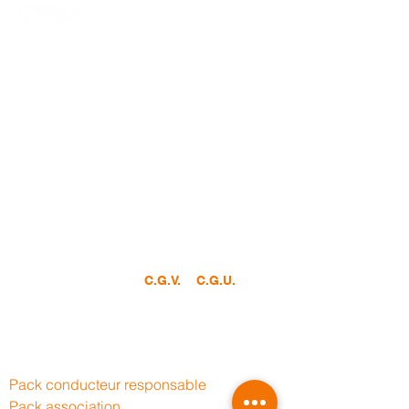
Le Centre de formation des motards est
spécialisé dans la formation des motardes
et motards titulaires de leur permis de
conduire.
CFM ne vous forme pas au
permis moto, nous disposons cependant
de partenaires moto écoles agréés pour
passer votre permis.
Nous sommes basés à
Cognac
en
Charente
et nous intervenons dans toute la
France.
Consultez nos conditions générales de
vente et d’utilisation :
&
C.G.V.
C.G.U.
Nos for
mations
Pack
conducteur
responsable
Pack association