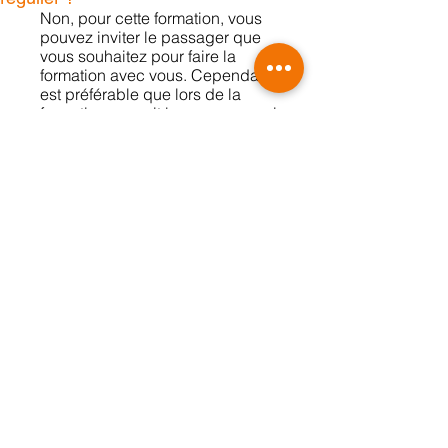
Non, pour cette formation, vous
pouvez inviter le passager que
vous souhaitez pour faire la
formation avec vous. Cependant, il
est préférable que lors de la
formation, ce soit la personne qui
vous accompagne régulièrement
qui soit avec vous.
Cette formation peut-elle m’aider à
payer moi
ns cher d’assurance ?
C’est possible, nous vous
conseillons d’ailleurs de rendre
visite à votre assureur après la
formation pour lui transmettre votre
attestation de formation et ainsi
renégocier votre contrat
d’assurance.
Comment se fait la communication
une
fois sur la moto ?