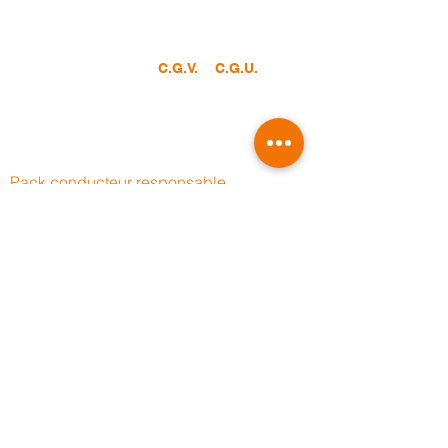
France.
Consultez nos conditions générales de
vente et d’utilisation :
&
C.G.V.
C.G.U.
Nos for
mations
Pack
conducteur
responsable
Pack association
Pack
Encadrant de Sécurité Routière
Pack Guide moto
Con
duite sur route ouverte
Intervenant en Secours Routier
Duo en séc
urité
Reprise de la moto
Prévention du ri
sque routier
Constat am
iable
Déplacement en groupe