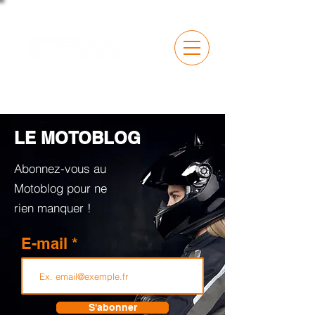
LE MOTOBLOG
Abonnez-vous au
Motoblog pour ne
rien manquer !
E-mail
S'abonner