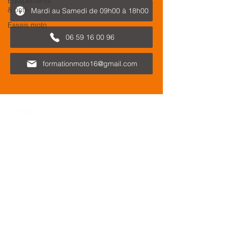
Équipements
& outil
Mardi au Samedi de 09h00 à 18h00
Essais moto
06 59 16 00 96
formationmoto16@gmail.com
Le Centre de formation des motards est
spécialisé dans la formation des motardes
et motards titulaires de leur permis de
conduire.
CFM ne vous forme pas au
permis moto, nous disposons cependant
de partenaires moto écoles agréés pour
passer votre permis.
Nous sommes basés à
Cognac
en
Charente
et nous intervenons dans toute la