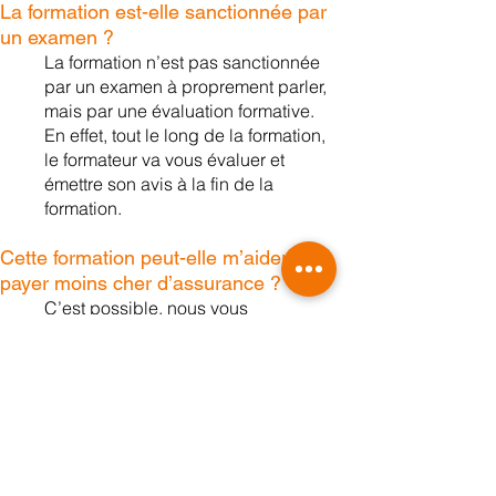
La formation est-elle sanctionn
ée par
un examen ?
La formation n’est pas s
anctionnée
par un examen à proprement parler,
mais par une évaluation formative.
En effet, tout le long de la formation,
le formateur va vous évaluer et
émettre son avis à la fin de la
formation.
Cette formation peut-elle m’aider à
payer moi
ns cher d’assurance ?
C’est possible, nous vous
conseillons d’ailleurs de rendre
visite à votre assureur après la
formation pour lui transmettre votre
attestation de formation et ainsi
renégocier votre contrat
d’assurance.