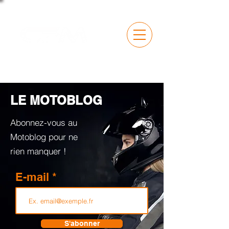
LE MOTOBLOG
Abonnez-vous au
Motoblog pour ne
rien manquer !
E-mail
S'abonner